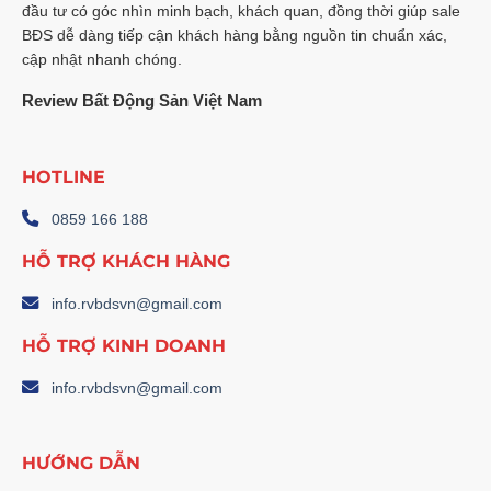
Chuyên
đầu tư có góc nhìn minh bạch, khách quan, đồng thời giúp sale
Sâu
BĐS dễ dàng tiếp cận khách hàng bằng nguồn tin chuẩn xác,
cập nhật nhanh chóng.
Review Bất Động Sản Việt Nam
HOTLINE
0859 166 188
HỖ TRỢ KHÁCH HÀNG
info.rvbdsvn@gmail.com
HỖ TRỢ KINH DOANH
info.rvbdsvn@gmail.com
HƯỚNG DẪN