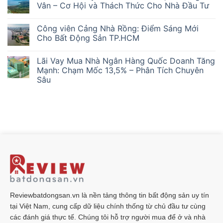
luận
Vân – Cơ Hội và Thách Thức Cho Nhà Đầu Tư
Đầu
ở
Tư
Cơ
Không
‘Lướt
Hội
có
Sóng’
Công viên Cảng Nhà Rồng: Điểm Sáng Mới
và
bình
Mắc
Thách
luận
Cho Bất Động Sản TP.HCM
Kẹt
Thức:
ở
Ra
Phân
Phân
Không
Sao?
Tích
Tích
có
Lãi Vay Mua Nhà Ngân Hàng Quốc Doanh Tăng
Chuyên
Chuyên
bình
Sâu
Sâu:
luận
Mạnh: Chạm Mốc 13,5% – Phân Tích Chuyên
Lãi
Giá
ở
Sâu
suất
Đất
Công
ngân
Dự
viên
Không
hàng
án
Cảng
có
&
Làng
Nhà
bình
Giá
Vân
Rồng:
luận
Vàng
–
Điểm
ở
28/2/2026
Cơ
Sáng
Lãi
Ảnh
Hội
Mới
Vay
Hưởng
và
Cho
Mua
Đến
Thách
Bất
Nhà
Thị
Thức
Động
Ngân
Trường
Cho
Sản
Hàng
Bất
Nhà
TP.HCM
Quốc
Động
Đầu
Doanh
Sản
Tư
Tăng
Mạnh:
Chạm
Mốc
Reviewbatdongsan.vn là nền tảng thông tin bất động sản uy tín
13,5%
tại Việt Nam, cung cấp dữ liệu chính thống từ chủ đầu tư cùng
–
Phân
các đánh giá thực tế. Chúng tôi hỗ trợ người mua để ở và nhà
Tích