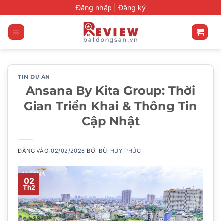
Bỏ
Đăng nhập |
Đăng ký
qua
nội
dung
TIN DỰ ÁN
Ansana By Kita Group: Thời
Gian Triển Khai & Thông Tin
Cập Nhật
ĐĂNG VÀO
02/02/2026
BỞI
BÙI HUY PHÚC
02
Th2