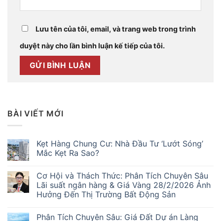
Lưu tên của tôi, email, và trang web trong trình
duyệt này cho lần bình luận kế tiếp của tôi.
BÀI VIẾT MỚI
Kẹt Hàng Chung Cư: Nhà Đầu Tư ‘Lướt Sóng’
Mắc Kẹt Ra Sao?
Không
có
Cơ Hội và Thách Thức: Phân Tích Chuyên Sâu
bình
luận
Lãi suất ngân hàng & Giá Vàng 28/2/2026 Ảnh
ở
Hưởng Đến Thị Trường Bất Động Sản
Kẹt
Hàng
Không
Chung
có
Cư:
Phân Tích Chuyên Sâu: Giá Đất Dự án Làng
bình
Nhà