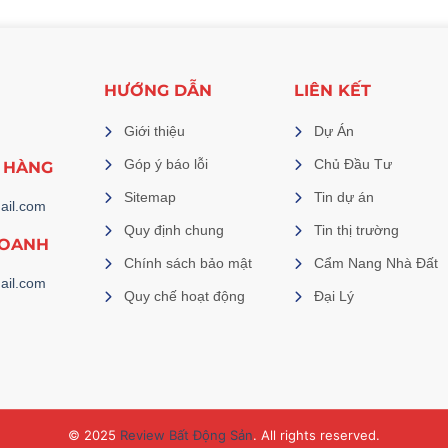
HƯỚNG DẪN
LIÊN KẾT
Giới thiệu
Dự Án
Góp ý báo lỗi
Chủ Đầu Tư
 HÀNG
Sitemap
Tin dự án
ail.com
Quy định chung
Tin thị trường
DOANH
Chính sách bảo mật
Cẩm Nang Nhà Đất
ail.com
Quy chế hoạt động
Đại Lý
© 2025
Review Bất Động Sản
. All rights reserved.