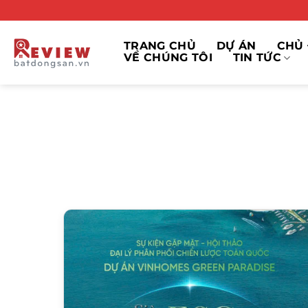
Bỏ
qua
nội
TRANG CHỦ
DỰ ÁN
CHỦ 
VỀ CHÚNG TÔI
TIN TỨC
dung