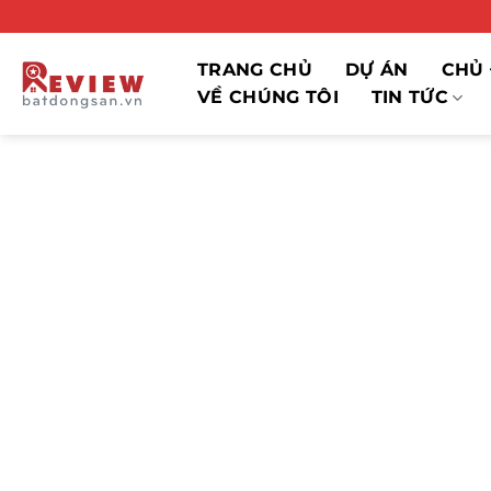
Bỏ
qua
nội
TRANG CHỦ
DỰ ÁN
CHỦ 
dung
VỀ CHÚNG TÔI
TIN TỨC