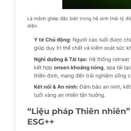
Là mảnh ghép đặc biệt trong hệ sinh thái tỷ đ
diện:
Y tế Chủ động:
Người cao tuổi được chă
giúp duy trì thể chất và kiểm soát sức 
Nghỉ dưỡng & Tái tạo:
Hệ thống retreat 
kết hợp
onsen khoáng nóng
, spa tái t
thiền định, mang đến trải nghiệm sống c
Kết nối & An ninh:
Đảm bảo an ninh, kết 
tuổi vàng an nhiên tận hưởng.
“Liệu pháp Thiên nhiên” 
ESG++