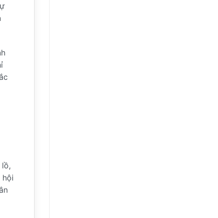
sự
n
nh
ỉ
sắc
lồ,
 hội
sân