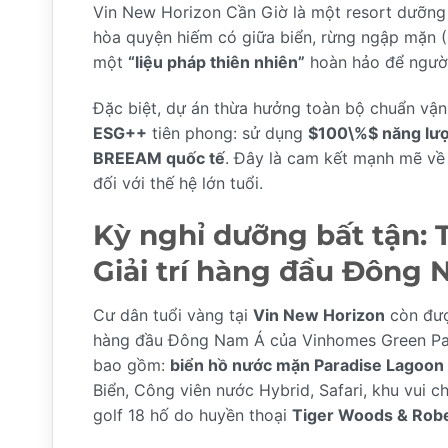
Vin New Horizon Cần Giờ là một resort dưỡng 
hòa quyện hiếm có giữa biển, rừng ngập mặn 
một
“liệu pháp thiên nhiên”
hoàn hảo để người 
Đặc biệt, dự án thừa hưởng toàn bộ chuẩn vận
ESG++
tiên phong: sử dụng
$100\%$
năng lư
BREEAM quốc tế
. Đây là cam kết mạnh mẽ về 
đối với thế hệ lớn tuổi.
Kỳ nghỉ dưỡng bất tận: 
Giải trí hàng đầu Đông
Cư dân tuổi vàng tại
Vin New Horizon
còn được
hàng đầu Đông Nam Á của Vinhomes Green Para
bao gồm:
biển hồ nước mặn Paradise Lagoon l
Biển, Công viên nước Hybrid, Safari, khu vui 
golf 18 hố do huyền thoại
Tiger Woods & Robe