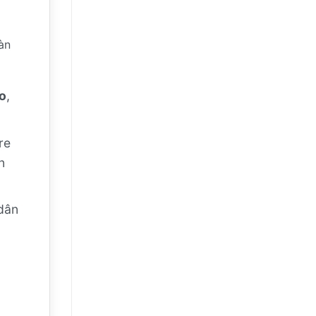
àn
o
,
re
n
 dân