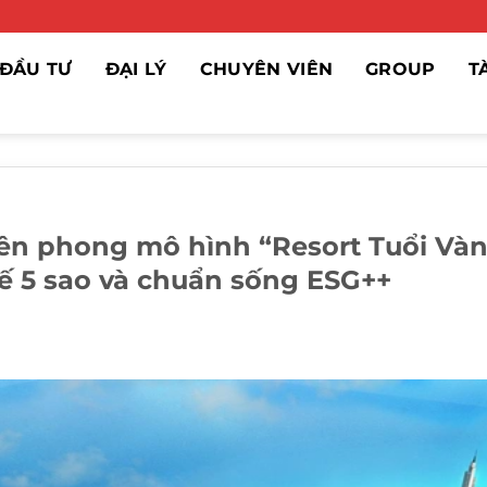
ĐẦU TƯ
ĐẠI LÝ
CHUYÊN VIÊN
GROUP
T
iên phong mô hình “Resort Tuổi Và
 tế 5 sao và chuẩn sống ESG++