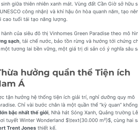
sinh giữa thiên nhiên xanh mát. Vùng đất Cần Giờ sở hữu 
(UNESCO công nhận) và khí hậu ôn hòa quanh năm, tạo nê
cao tuổi tái tạo năng lượng.
 hành của siêu đô thị Vinhomes Green Paradise theo mô hì
ợng sạch
, tái chế nước, bảo tồn rừng và hướng tới chứng ch
một tương lai bền vững, một giá trị di sản có ý nghĩa sâu 
Thừa hưởng quần thể Tiện ích
 Nam Á
 tận hưởng hệ thống tiện ích giải trí, nghỉ dưỡng quy mô
dise. Chỉ vài bước chân là một quần thể “kỳ quan” khổng 
ớn bậc nhất thế giới
, Nhà hát Sóng Xanh, Quảng trường Lễ
chơi tuyết Winter Wonderland
$\text{30.000 m²}$
, cùng hai 
rt Trent Jones
thiết kế.