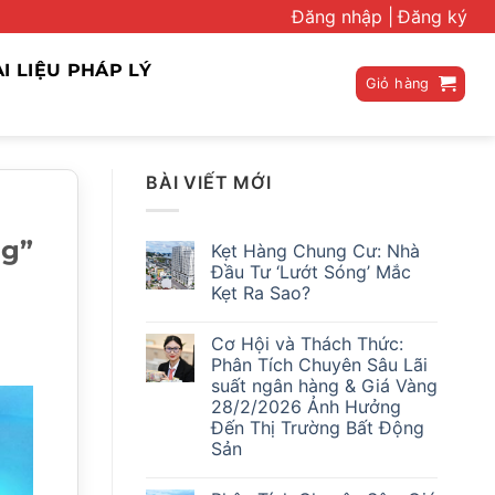
Đăng nhập |
Đăng ký
ÀI LIỆU PHÁP LÝ
Giỏ hàng
BÀI VIẾT MỚI
ng”
Kẹt Hàng Chung Cư: Nhà
Đầu Tư ‘Lướt Sóng’ Mắc
Kẹt Ra Sao?
Không
có
Cơ Hội và Thách Thức:
bình
luận
Phân Tích Chuyên Sâu Lãi
ở
suất ngân hàng & Giá Vàng
Kẹt
Hàng
28/2/2026 Ảnh Hưởng
Chung
Đến Thị Trường Bất Động
Cư:
Nhà
Sản
Đầu
Không
Tư
có
‘Lướt