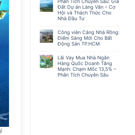
Phân Tích Chuyên Sâu: Giá
bình
Sóng’
luận
Mắc
Đất Dự án Làng Vân – Cơ
ở
Kẹt
Hội và Thách Thức Cho
Cơ
Ra
Hội
Sao?
Nhà Đầu Tư
và
Thách
Không
Thức:
có
Công viên Cảng Nhà Rồng:
Phân
bình
Tích
luận
Điểm Sáng Mới Cho Bất
ở
Chuyên
Động Sản TP.HCM
Phân
Sâu
Tích
Lãi
Không
Chuyên
suất
có
Sâu:
ngân
Lãi Vay Mua Nhà Ngân
bình
Giá
hàng
luận
Hàng Quốc Doanh Tăng
Đất
&
ở
Dự
Giá
Mạnh: Chạm Mốc 13,5% –
Công
án
Vàng
viên
Phân Tích Chuyên Sâu
Làng
28/2/2026
Cảng
Vân
Ảnh
Nhà
Không
–
Hưởng
Rồng:
có
Cơ
Đến
Điểm
bình
Hội
Thị
Sáng
luận
và
Trường
ở
Mới
Thách
Bất
Lãi
Cho
Thức
Động
Vay
Bất
Cho
Sản
Mua
Động
Nhà
Nhà
Sản
Đầu
Ngân
TP.HCM
Tư
Hàng
Quốc
Doanh
kỷ
Tăng