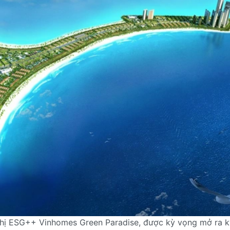
đô thị ESG++ Vinhomes Green Paradise, được kỳ vọng mở ra 