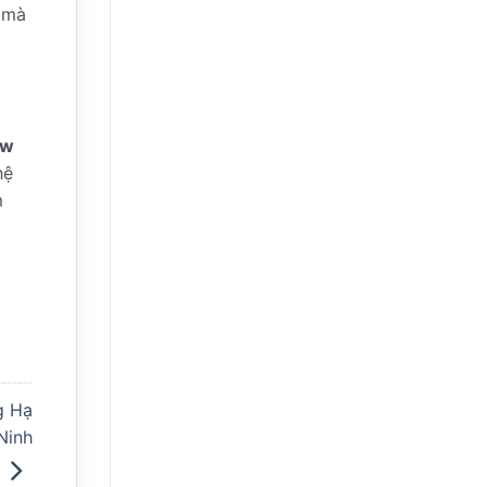
n mà
ew
hệ
m
g Hạ
Ninh