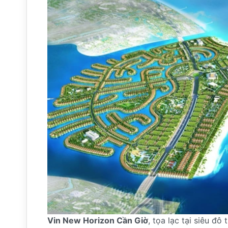
Vin New Horizon Cần Giờ
, tọa lạc tại siêu 