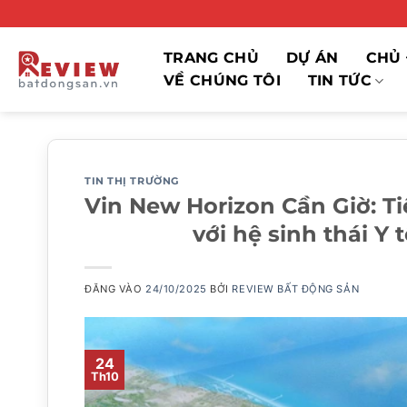
Bỏ
qua
nội
TRANG CHỦ
DỰ ÁN
CHỦ 
dung
VỀ CHÚNG TÔI
TIN TỨC
TIN THỊ TRƯỜNG
Vin New Horizon Cần Giờ: T
với hệ sinh thái Y
ĐĂNG VÀO
24/10/2025
BỞI
REVIEW BẤT ĐỘNG SẢN
24
Th10