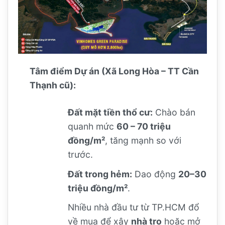
Tâm điểm Dự án (Xã Long Hòa – TT Cần
Thạnh cũ):
Đất mặt tiền thổ cư:
Chào bán
quanh mức
60 – 70 triệu
đồng/m²
, tăng mạnh so với
trước.
Đất trong hẻm:
Dao động
20–30
triệu đồng/m²
.
Nhiều nhà đầu tư từ TP.HCM đổ
về mua để xây
nhà trọ
hoặc mở