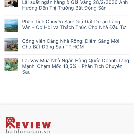
luận
Lãi suất ngân hàng & Giá Vàng 28/2/2026 Ảnh
ở
Hưởng Đến Thị Trường Bất Động Sản
Kẹt
Hàng
Không
Chung
có
Cư:
Phân Tích Chuyên Sâu: Giá Đất Dự án Làng
bình
Nhà
luận
Vân – Cơ Hội và Thách Thức Cho Nhà Đầu Tư
Đầu
ở
Tư
Cơ
Không
‘Lướt
Hội
có
Sóng’
Công viên Cảng Nhà Rồng: Điểm Sáng Mới
và
bình
Mắc
Thách
luận
Cho Bất Động Sản TP.HCM
Kẹt
Thức:
ở
Ra
Phân
Phân
Không
Sao?
Tích
Tích
có
Lãi Vay Mua Nhà Ngân Hàng Quốc Doanh Tăng
Chuyên
Chuyên
bình
Sâu
Sâu:
luận
Mạnh: Chạm Mốc 13,5% – Phân Tích Chuyên
Lãi
Giá
ở
Sâu
suất
Đất
Công
ngân
Dự
viên
Không
hàng
án
Cảng
có
&
Làng
Nhà
bình
Giá
Vân
Rồng:
luận
Vàng
–
Điểm
ở
28/2/2026
Cơ
Sáng
Lãi
Ảnh
Hội
Mới
Vay
Hưởng
và
Cho
Mua
Đến
Thách
Bất
Nhà
Thị
Thức
Động
Ngân
Trường
Cho
Sản
Hàng
Bất
Nhà
TP.HCM
Quốc
Động
Đầu
Doanh
Sản
Tư
Tăng
Mạnh: