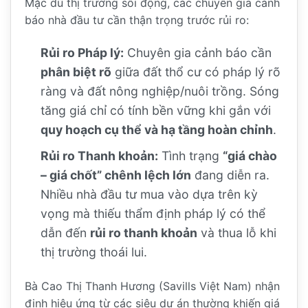
Mặc dù thị trường sôi động, các chuyên gia cảnh
báo nhà đầu tư cần thận trọng trước rủi ro:
Rủi ro Pháp lý:
Chuyên gia cảnh báo cần
phân biệt rõ
giữa đất thổ cư có pháp lý rõ
ràng và đất nông nghiệp/nuôi trồng. Sóng
tăng giá chỉ có tính bền vững khi gắn với
quy hoạch cụ thể và hạ tầng hoàn chỉnh
.
Rủi ro Thanh khoản:
Tình trạng
“giá chào
– giá chốt” chênh lệch lớn
đang diễn ra.
Nhiều nhà đầu tư mua vào dựa trên kỳ
vọng mà thiếu thẩm định pháp lý có thể
dẫn đến
rủi ro thanh khoản
và thua lỗ khi
thị trường thoái lui.
Bà Cao Thị Thanh Hương (Savills Việt Nam) nhận
định hiệu ứng từ các siêu dự án thường khiến giá