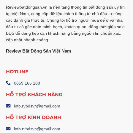
Chạm
Mốc
Reviewbatdongsan.vn là nền tảng thông tin bất động sản uy tín
13,5%
tại Việt Nam, cung cấp dữ liệu chính thống từ chủ đầu tư cùng
–
Phân
các đánh giá thực tế. Chúng tôi hỗ trợ người mua để ở và nhà
Tích
Chuyên
đầu tư có góc nhìn minh bạch, khách quan, đồng thời giúp sale
Sâu
BĐS dễ dàng tiếp cận khách hàng bằng nguồn tin chuẩn xác,
cập nhật nhanh chóng.
Review Bất Động Sản Việt Nam
HOTLINE
0859 166 188
HỖ TRỢ KHÁCH HÀNG
info.rvbdsvn@gmail.com
HỖ TRỢ KINH DOANH
info.rvbdsvn@gmail.com