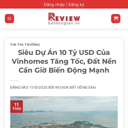
Bỏ
Đăng nhập |
Đăng ký
qua
nội
dung
TIN THỊ TRƯỜNG
Siêu Dự Án 10 Tỷ USD Của
Vinhomes Tăng Tốc, Đất Nền
Cần Giờ Biến Động Mạnh
ĐĂNG VÀO
11/10/2025
BỞI
REVIEW BẤT ĐỘNG SẢN
11
Th10