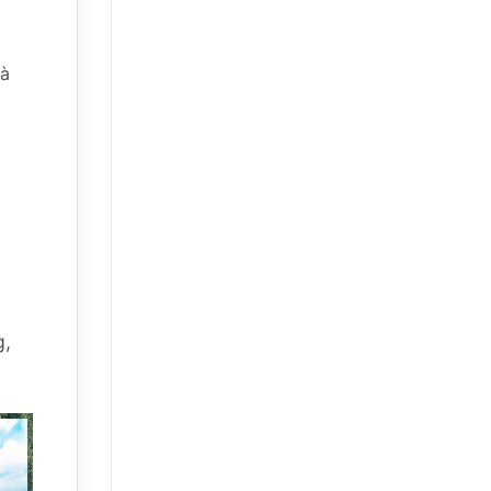
mà
g,