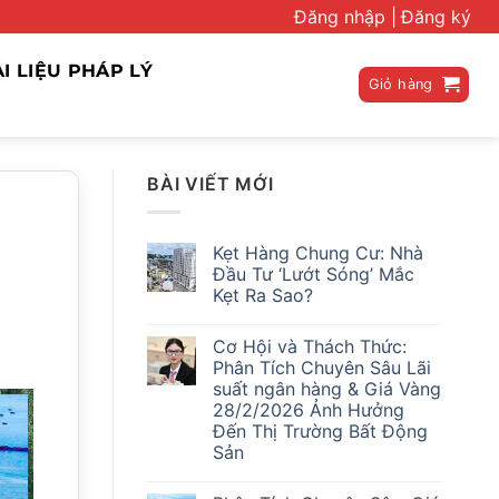
Đăng nhập |
Đăng ký
ÀI LIỆU PHÁP LÝ
Giỏ hàng
BÀI VIẾT MỚI
Kẹt Hàng Chung Cư: Nhà
Đầu Tư ‘Lướt Sóng’ Mắc
Kẹt Ra Sao?
Không
có
Cơ Hội và Thách Thức:
bình
luận
Phân Tích Chuyên Sâu Lãi
ở
suất ngân hàng & Giá Vàng
Kẹt
Hàng
28/2/2026 Ảnh Hưởng
Chung
Đến Thị Trường Bất Động
Cư:
Nhà
Sản
Đầu
Không
Tư
có
‘Lướt