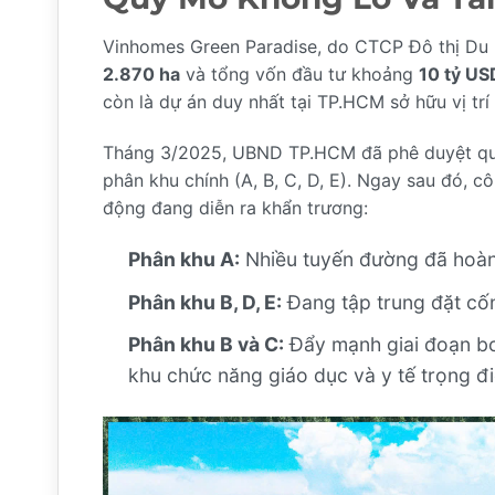
Vinhomes Green Paradise, do CTCP Đô thị Du lị
2.870 ha
và tổng vốn đầu tư khoảng
10 tỷ US
còn là dự án duy nhất tại TP.HCM sở hữu vị trí
Tháng 3/2025, UBND TP.HCM đã phê duyệt quy 
phân khu chính (A, B, C, D, E). Ngay sau đó, c
động đang diễn ra khẩn trương:
Phân khu A:
Nhiều tuyến đường đã hoàn t
Phân khu B, D, E:
Đang tập trung đặt cốn
Phân khu B và C:
Đẩy mạnh giai đoạn bơm
khu chức năng giáo dục và y tế trọng đ