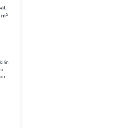
al
,
 m²
kiến
êu
cao