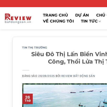
Bỏ
qua
nội
TRANG CHỦ
DỰ ÁN
CHỦ 
dung
VỀ CHÚNG TÔI
TIN TỨC
TIN THỊ TRƯỜNG
Siêu Đô Thị Lấn Biển Vi
Công, Thổi Lửa Thị
ĐĂNG VÀO
26/09/2025
BỞI
REVIEW BẤT ĐỘNG SẢN
26
Th9