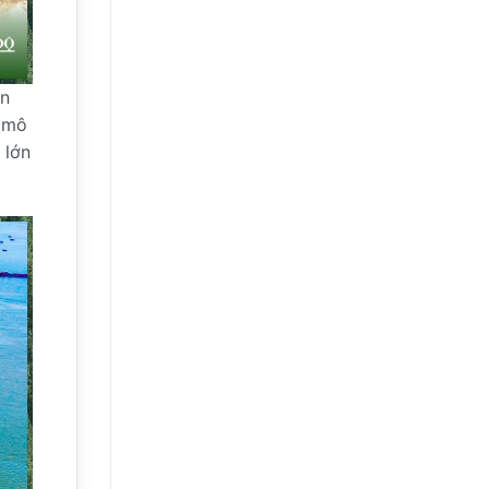
Mạnh:
Chạm
Mốc
13,5%
–
Phân
Tích
àn
Chuyên
Sâu
y mô
 lớn