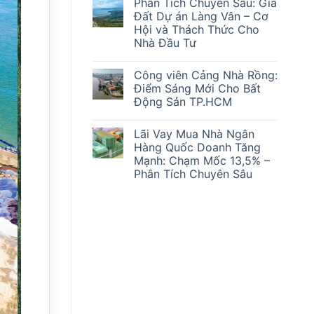
Phân Tích Chuyên Sâu: Giá
bình
Sóng’
luận
Mắc
Đất Dự án Làng Vân – Cơ
ở
Kẹt
Hội và Thách Thức Cho
Cơ
Ra
Hội
Sao?
Nhà Đầu Tư
và
Thách
Không
Thức:
có
Công viên Cảng Nhà Rồng:
Phân
bình
Tích
luận
Điểm Sáng Mới Cho Bất
ở
Chuyên
Động Sản TP.HCM
Phân
Sâu
Tích
Lãi
Không
Chuyên
suất
có
Sâu:
ngân
Lãi Vay Mua Nhà Ngân
bình
Giá
hàng
luận
Hàng Quốc Doanh Tăng
Đất
&
ở
Dự
Giá
Mạnh: Chạm Mốc 13,5% –
Công
án
Vàng
viên
Phân Tích Chuyên Sâu
Làng
28/2/2026
Cảng
Vân
Ảnh
Nhà
Không
–
Hưởng
Rồng:
có
Cơ
Đến
Điểm
bình
Hội
Thị
Sáng
luận
và
Trường
ở
Mới
Thách
Bất
Lãi
Cho
Thức
Động
Vay
Bất
Cho
Sản
Mua
Động
Nhà
Nhà
Sản
Đầu
Ngân
TP.HCM
Tư
Hàng
Quốc
Doanh
Tăng