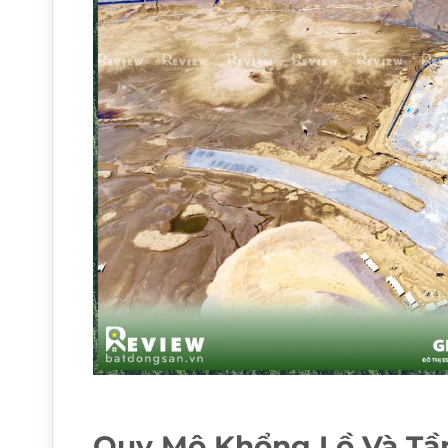
Quy Mô Khổng Lồ Và Tầ