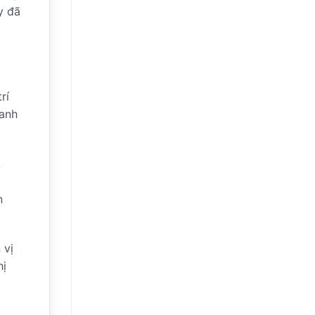
y đã
rí
hanh
,
n
 vị
hị