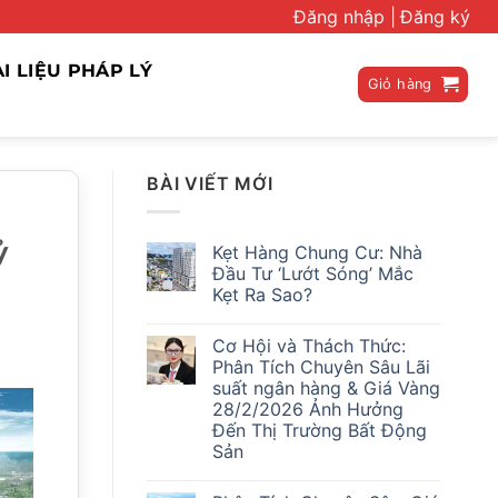
Đăng nhập |
Đăng ký
ÀI LIỆU PHÁP LÝ
Giỏ hàng
BÀI VIẾT MỚI
ỷ
Kẹt Hàng Chung Cư: Nhà
Đầu Tư ‘Lướt Sóng’ Mắc
Kẹt Ra Sao?
Không
có
Cơ Hội và Thách Thức:
bình
luận
Phân Tích Chuyên Sâu Lãi
ở
suất ngân hàng & Giá Vàng
Kẹt
Hàng
28/2/2026 Ảnh Hưởng
Chung
Đến Thị Trường Bất Động
Cư:
Nhà
Sản
Đầu
Không
Tư
có
‘Lướt