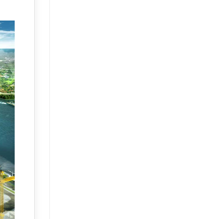
Mạnh:
Chạm
Mốc
13,5%
–
Phân
Tích
Chuyên
Sâu