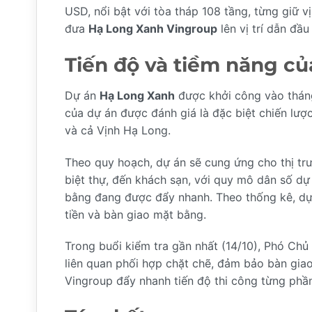
USD, nổi bật với tòa tháp 108 tầng, từng giữ v
đưa
Hạ Long Xanh Vingroup
lên vị trí dẫn đầ
Tiến độ và tiềm năng c
Dự án
Hạ Long Xanh
được khởi công vào tháng 1
của dự án được đánh giá là đặc biệt chiến lượ
và cả Vịnh Hạ Long.
Theo quy hoạch, dự án sẽ cung ứng cho thị t
biệt thự, đến khách sạn, với quy mô dân số dự
bằng đang được đẩy nhanh. Theo thống kê, dự
tiền và bàn giao mặt bằng.
Trong buổi kiểm tra gần nhất (14/10), Phó Ch
liên quan phối hợp chặt chẽ, đảm bảo bàn giao
Vingroup đẩy nhanh tiến độ thi công từng phầ