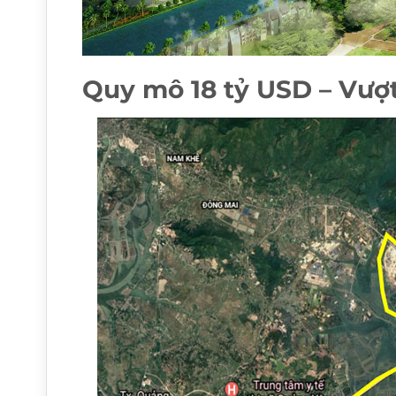
Quy mô 18 tỷ USD – Vượt