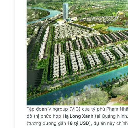
Tập đoàn Vingroup (VIC) của tỷ phú Phạm Nhậ
đô thị phức hợp
Hạ Long Xanh
tại Quảng Ninh.
(tương đương gần
18 tỷ USD
), dự án này chín