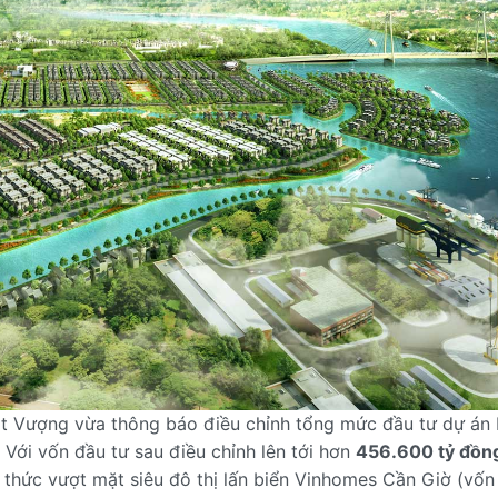
t Vượng vừa thông báo điều chỉnh tổng mức đầu tư dự án
 Với vốn đầu tư sau điều chỉnh lên tới hơn
456.600 tỷ đồn
h thức vượt mặt siêu đô thị lấn biển Vinhomes Cần Giờ (vốn