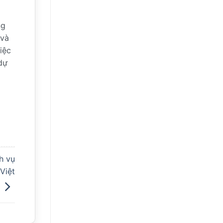
ng
 và
iệc
dự
h vụ
 Việt