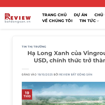
Bỏ
qua
nội
TRANG CHỦ
DỰ ÁN
CHỦ 
dung
VỀ CHÚNG TÔI
TIN TỨC
TIN THỊ TRƯỜNG
Hạ Long Xanh của Vingrou
USD, chính thức trở thà
ĐĂNG VÀO
19/10/2025
BỞI
REVIEW BẤT ĐỘNG SẢN
19
Th10