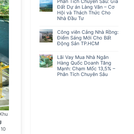
Phân Tích Chuyên Sâu: Giá
bình
Sóng’
luận
Mắc
Đất Dự án Làng Vân – Cơ
ở
Kẹt
Hội và Thách Thức Cho
Cơ
Ra
Hội
Sao?
Nhà Đầu Tư
và
Thách
Không
Thức:
có
Công viên Cảng Nhà Rồng:
Phân
bình
Tích
luận
Điểm Sáng Mới Cho Bất
ở
Chuyên
Động Sản TP.HCM
Phân
Sâu
Tích
Lãi
Không
Chuyên
suất
có
Sâu:
ngân
Lãi Vay Mua Nhà Ngân
bình
Giá
hàng
luận
Hàng Quốc Doanh Tăng
Đất
&
ở
Dự
Giá
Mạnh: Chạm Mốc 13,5% –
Công
án
Vàng
viên
Phân Tích Chuyên Sâu
Làng
28/2/2026
Cảng
Vân
Ảnh
Nhà
Không
–
Hưởng
Rồng:
có
Cơ
Đến
Điểm
bình
Hội
Thị
Sáng
luận
và
Trường
ở
Mới
Thách
Bất
Lãi
Cho
Thức
Động
Vay
Bất
Cho
Sản
Mua
Động
Nhà
Nhà
Sản
 Khu
Đầu
Ngân
TP.HCM
Tư
Hàng
g
Quốc
Doanh
 10
Tăng