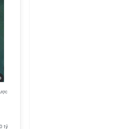
được
0 tỷ