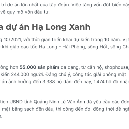
ị trí dự án lớn nhất của tập đoàn. Việc tăng vốn đột biến nà
u về quy mô vốn đầu tư.
ủa dự án Hạ Long Xanh
0/2021, với thời gian triển khai dự kiến trong 10 năm. Vị t
c khi giáp cao tốc Hạ Long – Hải Phòng, sông Hốt, sông C
rường hơn
55.000 sản phẩm
đa dạng, từ căn hộ, shophouse
 kiến 244.000 người. Đáng chú ý, công tác giải phóng mặt
 án ảnh hưởng đến 3.388 hộ dân; đến nay, 1.474 hộ đã nhậ
ủ tịch UBND tỉnh Quảng Ninh Lê Văn Ánh đã yêu cầu các đơn
 mặt bằng sạch đến đâu, thi công đến đó, đồng thời đề ng
n.