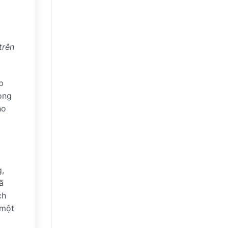
trên
p
ong
ho
,
ã
ch
 một