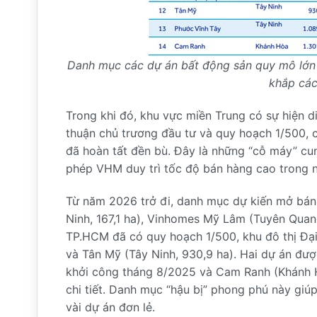
Danh mục các dự án bất động sản quy mô lớn 
khắp các
Trong khi đó, khu vực miền Trung có sự hiện d
thuận chủ trương đầu tư và quy hoạch 1/500, 
đã hoàn tất đền bù. Đây là những “cỗ máy” cu
phép VHM duy trì tốc độ bán hàng cao trong nh
Từ năm 2026 trở đi, danh mục dự kiến mở bán
Ninh, 167,1 ha), Vinhomes Mỹ Lâm (Tuyên Quang
TP.HCM đã có quy hoạch 1/500, khu đô thị Đạ
và Tân Mỹ (Tây Ninh, 930,9 ha). Hai dự án đượ
khởi công tháng 8/2025 và Cam Ranh (Khánh Hò
chi tiết. Danh mục “hậu bị” phong phú này gi
vài dự án đơn lẻ.