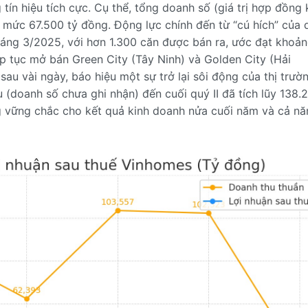
tín hiệu tích cực. Cụ thể, tổng doanh số (giá trị hợp đồng 
mức 67.500 tỷ đồng. Động lực chính đến từ “cú hích” của 
ng 3/2025, với hơn 1.300 căn được bán ra, ước đạt khoả
p tục mở bán Green City (Tây Ninh) và Golden City (Hải
sau vài ngày, báo hiệu một sự trở lại sôi động của thị trườ
 (doanh số chưa ghi nhận) đến cuối quý II đã tích lũy 138.
ng vững chắc cho kết quả kinh doanh nửa cuối năm và cả n