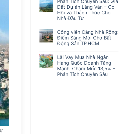
Phân Tích Chuyên Sâu: Giá
bình
Sóng’
luận
Mắc
Đất Dự án Làng Vân – Cơ
ở
Kẹt
Hội và Thách Thức Cho
Cơ
Ra
Hội
Sao?
Nhà Đầu Tư
và
Thách
Không
Thức:
có
Công viên Cảng Nhà Rồng:
Phân
bình
Tích
luận
Điểm Sáng Mới Cho Bất
ở
Chuyên
Động Sản TP.HCM
Phân
Sâu
Tích
Lãi
Không
Chuyên
suất
có
Sâu:
ngân
Lãi Vay Mua Nhà Ngân
bình
Giá
hàng
luận
Hàng Quốc Doanh Tăng
Đất
&
ở
Dự
Giá
Mạnh: Chạm Mốc 13,5% –
Công
án
Vàng
viên
Phân Tích Chuyên Sâu
Làng
28/2/2026
Cảng
Vân
Ảnh
Nhà
Không
–
Hưởng
Rồng:
có
Cơ
Đến
Điểm
bình
Hội
Thị
Sáng
luận
và
Trường
ở
Mới
Thách
Bất
Lãi
Cho
Thức
Động
Vay
Bất
Cho
Sản
Mua
Động
Nhà
Nhà
Sản
Đầu
Ngân
TP.HCM
Tư
Hàng
Quốc
Doanh
dự
Tăng