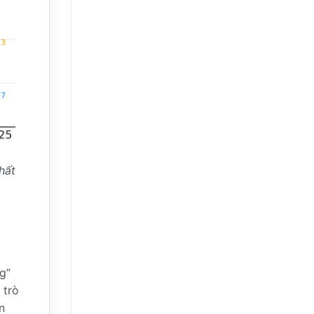
hất
g”
 trò
n