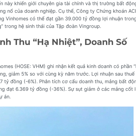
 này khiến giới chuyên gia tài chính và thị trường bất độn
ng nổ của doanh nghiệp. Cụ thể, Công ty Chứng khoán AC
ng Vinhomes có thể đạt gần 39.000 tỷ đồng lợi nhuận tron
” trong hệ sinh thái của Tập đoàn Vingroup.
h Thu “Hạ Nhiệt”, Doanh Số
homes (HOSE: VHM) ghi nhận kết quả kinh doanh có phần “
ồng, giảm 5% so với cùng kỳ năm trước. Lợi nhuận sau thuế
7 tỷ đồng (-6%). Phân tích cơ cấu doanh thu, mảng bất độ
ng đạt 6.369 tỷ đồng (-36%). Sự sụt giảm ở các mảng cốt l
ự án.