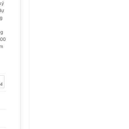
ký
dự
ng
ng
200
ăm