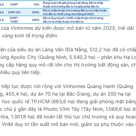
của Vinhomes dự kiến được mở bán từ năm 2025, trải dài 
 vùng kinh tế trọng điểm.
iện của siêu dự án Làng Vân (Đà Nẵng, 512,2 ha) đã có chấ
cùng Apollo City (Quảng Ninh, 5.540,3 ha) – phân khu Hạ L
ng cấp hàng quy mô rất lớn cho thị trường bất động sản, c
iều quý liên tiếp.
 tiếp tục được nới rộng với Vinhomes Quang Hanh (Quảng
, 455,4 ha), dự án 70 ha tại Bắc Giang, dự án 200 ha tại
i học quốc tế TP.HCM (863,6 ha) đang giải phóng mặt bằng
c chú ý gần đây là Phước Vĩnh Tây (Tây Ninh, 1.089,6 ha) đ
a, 1.301,8 ha) đã hoàn tất thủ tục chủ trương và quy hoạ
úp VHM duy trì tần suất mở bán mới, giảm sự phụ thuộc vào