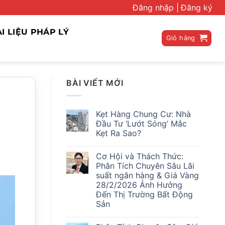
Đăng nhập |
Đăng ký
ÀI LIỆU PHÁP LÝ
Giỏ hàng
BÀI VIẾT MỚI
Kẹt Hàng Chung Cư: Nhà
Đầu Tư ‘Lướt Sóng’ Mắc
Kẹt Ra Sao?
Không
có
Cơ Hội và Thách Thức:
bình
luận
Phân Tích Chuyên Sâu Lãi
ở
suất ngân hàng & Giá Vàng
Kẹt
Hàng
28/2/2026 Ảnh Hưởng
Chung
Đến Thị Trường Bất Động
Cư:
Nhà
Sản
Đầu
Không
Tư
có
‘Lướt