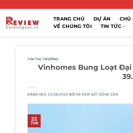
Bỏ
qua
nội
TRANG CHỦ
DỰ ÁN
CHỦ 
dung
VỀ CHÚNG TÔI
TIN TỨC
TIN THỊ TRƯỜNG
Vinhomes Bung Loạt Đại 
39
ĐĂNG VÀO
22/09/2025
BỞI
REVIEW BẤT ĐỘNG SẢN
22
Th9