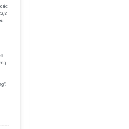
 các
 cực
ệu
ện
ững
g”.