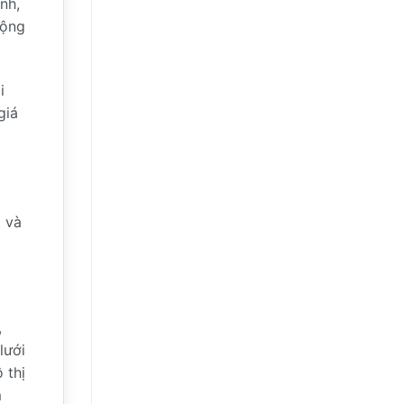
nh,
động
i
giá
 và
,
lưới
 thị
m