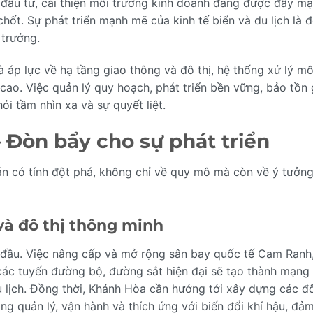
 đầu tư, cải thiện môi trường kinh doanh đang được đẩy mạ
hốt. Sự phát triển mạnh mẽ của kinh tế biển và du lịch là 
 trưởng.
 áp lực về hạ tầng giao thông và đô thị, hệ thống xử lý mô
cao. Việc quản lý quy hoạch, phát triển bền vững, bảo tồn 
ỏi tầm nhìn xa và sự quyết liệt.
 Đòn bẩy cho sự phát triển
n có tính đột phá, không chỉ về quy mô mà còn về ý tưởng
và đô thị thông minh
g đầu. Việc nâng cấp và mở rộng sân bay quốc tế Cam Ranh
các tuyến đường bộ, đường sắt hiện đại sẽ tạo thành mạng 
u lịch. Đồng thời, Khánh Hòa cần hướng tới xây dựng các đô
g quản lý, vận hành và thích ứng với biến đổi khí hậu, đả