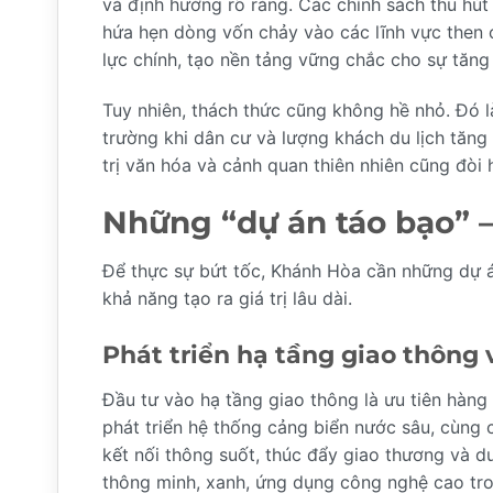
và định hướng rõ ràng. Các chính sách thu hút
hứa hẹn dòng vốn chảy vào các lĩnh vực then c
lực chính, tạo nền tảng vững chắc cho sự tăng
Tuy nhiên, thách thức cũng không hề nhỏ. Đó là
trường khi dân cư và lượng khách du lịch tăng 
trị văn hóa và cảnh quan thiên nhiên cũng đòi h
Những “dự án táo bạo” –
Để thực sự bứt tốc, Khánh Hòa cần những dự á
khả năng tạo ra giá trị lâu dài.
Phát triển hạ tầng giao thông 
Đầu tư vào hạ tầng giao thông là ưu tiên hàn
phát triển hệ thống cảng biển nước sâu, cùng 
kết nối thông suốt, thúc đẩy giao thương và d
thông minh, xanh, ứng dụng công nghệ cao tron