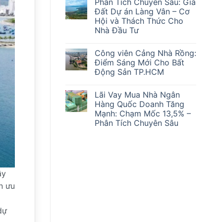
Phân Tích Chuyên Sâu: Giá
bình
Sóng’
luận
Mắc
Đất Dự án Làng Vân – Cơ
ở
Kẹt
Hội và Thách Thức Cho
Cơ
Ra
Hội
Sao?
Nhà Đầu Tư
và
Thách
Không
Thức:
có
Công viên Cảng Nhà Rồng:
Phân
bình
Tích
luận
Điểm Sáng Mới Cho Bất
ở
Chuyên
Động Sản TP.HCM
Phân
Sâu
Tích
Lãi
Không
Chuyên
suất
có
Sâu:
ngân
Lãi Vay Mua Nhà Ngân
bình
Giá
hàng
luận
Hàng Quốc Doanh Tăng
Đất
&
ở
Dự
Giá
Mạnh: Chạm Mốc 13,5% –
Công
án
Vàng
viên
Phân Tích Chuyên Sâu
Làng
28/2/2026
Cảng
Vân
Ảnh
Nhà
Không
–
Hưởng
Rồng:
có
Cơ
Đến
Điểm
bình
Hội
Thị
Sáng
luận
và
Trường
ở
Mới
Thách
Bất
Lãi
Cho
Thức
Động
Vay
Bất
ầy
Cho
Sản
Mua
Động
Nhà
Nhà
n ưu
Sản
Đầu
Ngân
TP.HCM
Tư
Hàng
Quốc
dự
Doanh
Tăng