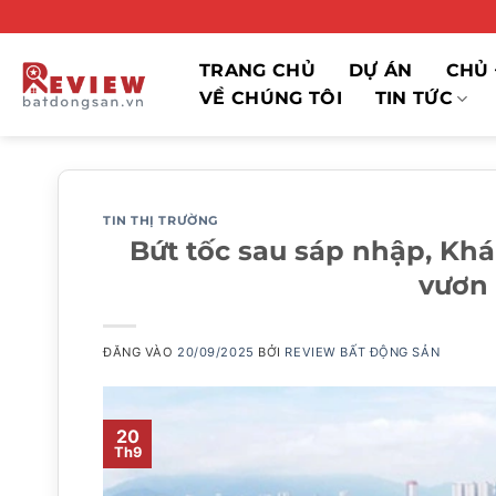
Bỏ
qua
nội
TRANG CHỦ
DỰ ÁN
CHỦ 
dung
VỀ CHÚNG TÔI
TIN TỨC
TIN THỊ TRƯỜNG
Bứt tốc sau sáp nhập, Kh
vươn 
ĐĂNG VÀO
20/09/2025
BỞI
REVIEW BẤT ĐỘNG SẢN
20
Th9