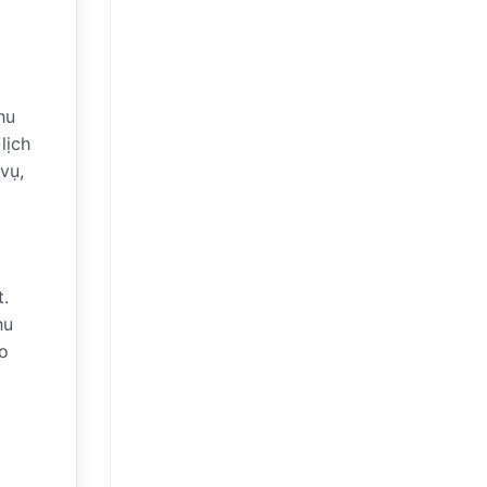
hu
lịch
vụ,
t.
hu
ào