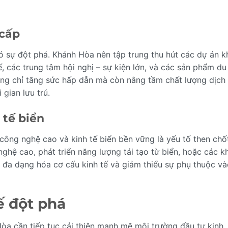
 cấp
ó sự đột phá. Khánh Hòa nên tập trung thu hút các dự án k
, các trung tâm hội nghị – sự kiện lớn, và các sản phẩm du 
ông chỉ tăng sức hấp dẫn mà còn nâng tầm chất lượng dịch 
 gian lưu trú.
 tế biển
 công nghệ cao và kinh tế biển bền vững là yếu tố then chố
ghệ cao, phát triển năng lượng tái tạo từ biển, hoặc các k
n, đa dạng hóa cơ cấu kinh tế và giảm thiểu sự phụ thuộc v
ế đột phá
òa cần tiếp tục cải thiện mạnh mẽ môi trường đầu tư kinh