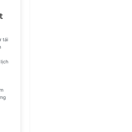
Mạnh:
Chạm
Mốc
13,5%
t
–
Phân
Tích
Chuyên
Sâu
 tái
m
lịch
ềm
ững