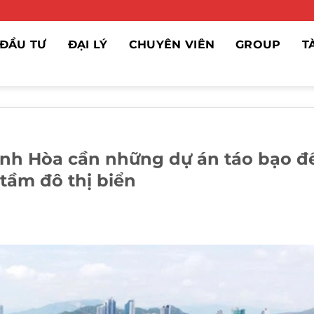
ĐẦU TƯ
ĐẠI LÝ
CHUYÊN VIÊN
GROUP
T
ánh Hòa cần những dự án táo bạo đ
tầm đô thị biển