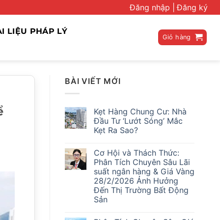
Đăng nhập |
Đăng ký
ÀI LIỆU PHÁP LÝ
Giỏ hàng
BÀI VIẾT MỚI
ể
Kẹt Hàng Chung Cư: Nhà
Đầu Tư ‘Lướt Sóng’ Mắc
Kẹt Ra Sao?
Không
có
Cơ Hội và Thách Thức:
bình
luận
Phân Tích Chuyên Sâu Lãi
ở
suất ngân hàng & Giá Vàng
Kẹt
Hàng
28/2/2026 Ảnh Hưởng
Chung
Đến Thị Trường Bất Động
Cư:
Nhà
Sản
Đầu
Không
Tư
có
‘Lướt