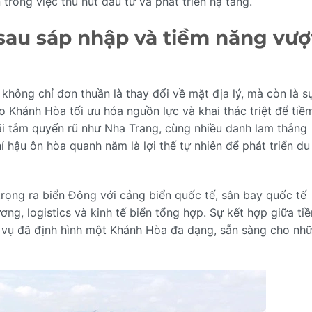
rong việc thu hút đầu tư và phát triển hạ tầng.
sau sáp nhập và tiềm năng vượ
không chỉ đơn thuần là thay đổi về mặt địa lý, mà còn là sự
o Khánh Hòa tối ưu hóa nguồn lực và khai thác triệt để tiề
ãi tắm quyến rũ như Nha Trang, cùng nhiều danh lam thắng
í hậu ôn hòa quanh năm là lợi thế tự nhiên để phát triển du 
rọng ra biển Đông với cảng biển quốc tế, sân bay quốc tế
ơng, logistics và kinh tế biển tổng hợp. Sự kết hợp giữa ti
ch vụ đã định hình một Khánh Hòa đa dạng, sẵn sàng cho nh