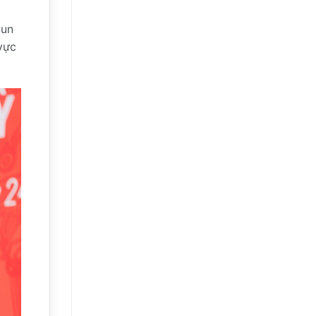
Sun
vực