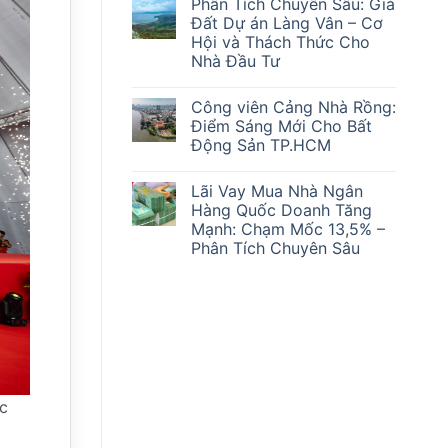
Phân Tích Chuyên Sâu: Giá
bình
Sóng’
luận
Mắc
Đất Dự án Làng Vân – Cơ
ở
Kẹt
Hội và Thách Thức Cho
Cơ
Ra
Hội
Sao?
Nhà Đầu Tư
và
Thách
Không
Thức:
có
Công viên Cảng Nhà Rồng:
Phân
bình
Tích
luận
Điểm Sáng Mới Cho Bất
ở
Chuyên
Động Sản TP.HCM
Phân
Sâu
Tích
Lãi
Không
Chuyên
suất
có
Sâu:
ngân
Lãi Vay Mua Nhà Ngân
bình
Giá
hàng
luận
Hàng Quốc Doanh Tăng
Đất
&
ở
Dự
Giá
Mạnh: Chạm Mốc 13,5% –
Công
án
Vàng
viên
Phân Tích Chuyên Sâu
Làng
28/2/2026
Cảng
Vân
Ảnh
Nhà
Không
–
Hưởng
Rồng:
có
Cơ
Đến
Điểm
bình
Hội
Thị
Sáng
luận
và
Trường
ở
Mới
Thách
Bất
Lãi
Cho
Thức
Động
Vay
Bất
Cho
Sản
Mua
Động
Nhà
Nhà
Sản
Đầu
Ngân
TP.HCM
Tư
Hàng
c
Quốc
Doanh
Tăng