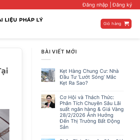
Đăng nhập |
Đăng ký
ÀI LIỆU PHÁP LÝ
Giỏ hàng
BÀI VIẾT MỚI
ại
Kẹt Hàng Chung Cư: Nhà
Đầu Tư ‘Lướt Sóng’ Mắc
Kẹt Ra Sao?
Không
có
Cơ Hội và Thách Thức:
bình
luận
Phân Tích Chuyên Sâu Lãi
ở
suất ngân hàng & Giá Vàng
Kẹt
Hàng
28/2/2026 Ảnh Hưởng
Chung
Đến Thị Trường Bất Động
Cư:
Nhà
Sản
Đầu
Không
Tư
có
‘Lướt