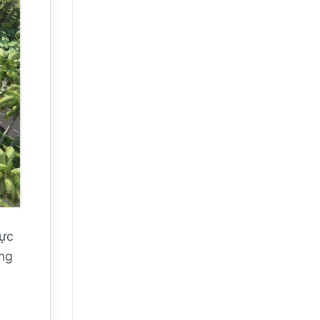
vực
ông