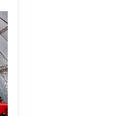
Mạnh:
Chạm
Mốc
13,5%
–
Phân
Tích
Chuyên
Sâu