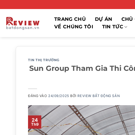
Bỏ
qua
nội
TRANG CHỦ
DỰ ÁN
CHỦ 
dung
VỀ CHÚNG TÔI
TIN TỨC
TIN THỊ TRƯỜNG
Sun Group Tham Gia Thi Cô
ĐĂNG VÀO
24/09/2025
BỞI
REVIEW BẤT ĐỘNG SẢN
24
Th9