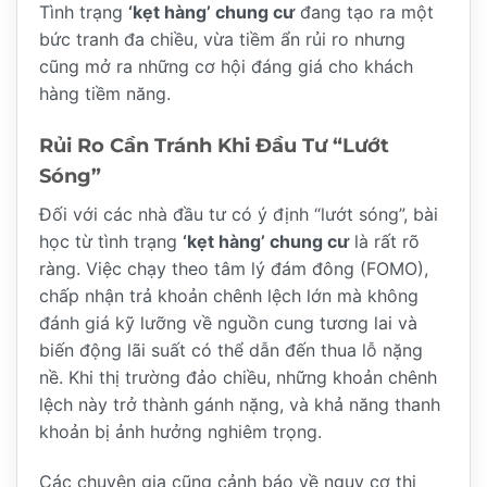
Tình trạng
‘kẹt hàng’ chung cư
đang tạo ra một
bức tranh đa chiều, vừa tiềm ẩn rủi ro nhưng
cũng mở ra những cơ hội đáng giá cho khách
hàng tiềm năng.
Rủi Ro Cần Tránh Khi Đầu Tư “Lướt
Sóng”
Đối với các nhà đầu tư có ý định “lướt sóng”, bài
học từ tình trạng
‘kẹt hàng’ chung cư
là rất rõ
ràng. Việc chạy theo tâm lý đám đông (FOMO),
chấp nhận trả khoản chênh lệch lớn mà không
đánh giá kỹ lưỡng về nguồn cung tương lai và
biến động lãi suất có thể dẫn đến thua lỗ nặng
nề. Khi thị trường đảo chiều, những khoản chênh
lệch này trở thành gánh nặng, và khả năng thanh
khoản bị ảnh hưởng nghiêm trọng.
Các chuyên gia cũng cảnh báo về nguy cơ thị