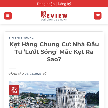
Bỏ
Đăng nhập |
Đăng ký
qua
nội
dung
TIN THỊ TRƯỜNG
Kẹt Hàng Chung Cư: Nhà Đầu
Tư ‘Lướt Sóng’ Mắc Kẹt Ra
Sao?
ĐĂNG VÀO
05/03/2026
BỞI
05
Th3