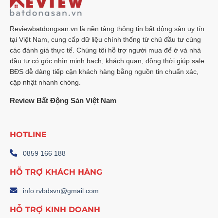
Doanh
Sản
Tư
Tăng
Mạnh:
Chạm
Mốc
Reviewbatdongsan.vn là nền tảng thông tin bất động sản uy tín
13,5%
tại Việt Nam, cung cấp dữ liệu chính thống từ chủ đầu tư cùng
–
Phân
các đánh giá thực tế. Chúng tôi hỗ trợ người mua để ở và nhà
Tích
Chuyên
đầu tư có góc nhìn minh bạch, khách quan, đồng thời giúp sale
Sâu
BĐS dễ dàng tiếp cận khách hàng bằng nguồn tin chuẩn xác,
cập nhật nhanh chóng.
Review Bất Động Sản Việt Nam
HOTLINE
0859 166 188
HỖ TRỢ KHÁCH HÀNG
info.rvbdsvn@gmail.com
HỖ TRỢ KINH DOANH