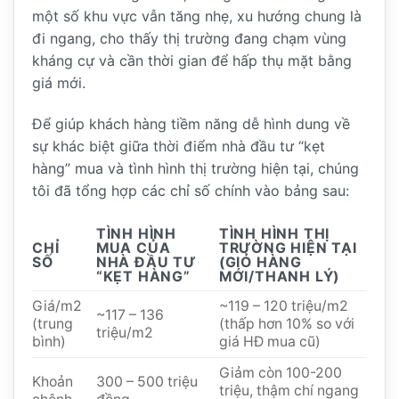
một số khu vực vẫn tăng nhẹ, xu hướng chung là
đi ngang, cho thấy thị trường đang chạm vùng
kháng cự và cần thời gian để hấp thụ mặt bằng
giá mới.
Để giúp khách hàng tiềm năng dễ hình dung về
sự khác biệt giữa thời điểm nhà đầu tư “kẹt
hàng” mua và tình hình thị trường hiện tại, chúng
tôi đã tổng hợp các chỉ số chính vào bảng sau:
TÌNH HÌNH
TÌNH HÌNH THỊ
CHỈ
MUA CỦA
TRƯỜNG HIỆN TẠI
SỐ
NHÀ ĐẦU TƯ
(GIỎ HÀNG
“KẸT HÀNG”
MỚI/THANH LÝ)
Giá/m2
~119 – 120 triệu/m2
~117 – 136
(trung
(thấp hơn 10% so với
triệu/m2
bình)
giá HĐ mua cũ)
Giảm còn 100-200
Khoản
300 – 500 triệu
triệu, thậm chí ngang