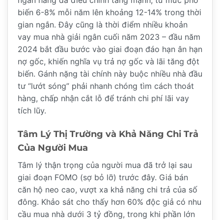
ngân hàng đã điều chỉnh tăng mạnh, từ mức phổ
biến 6-8% mỗi năm lên khoảng 12-14% trong thời
gian ngắn. Đây cũng là thời điểm nhiều khoản
vay mua nhà giải ngân cuối năm 2023 – đầu năm
2024 bắt đầu bước vào giai đoạn đáo hạn ân hạn
nợ gốc, khiến nghĩa vụ trả nợ gốc và lãi tăng đột
biến. Gánh nặng tài chính này buộc nhiều nhà đầu
tư “lướt sóng” phải nhanh chóng tìm cách thoát
hàng, chấp nhận cắt lỗ để tránh chi phí lãi vay
tích lũy.
Tâm Lý Thị Trường và Khả Năng Chi Trả
Của Người Mua
Tâm lý thận trọng của người mua đã trở lại sau
giai đoạn FOMO (sợ bỏ lỡ) trước đây. Giá bán
căn hộ neo cao, vượt xa khả năng chi trả của số
đông. Khảo sát cho thấy hơn 60% độc giả có nhu
cầu mua nhà dưới 3 tỷ đồng, trong khi phần lớn