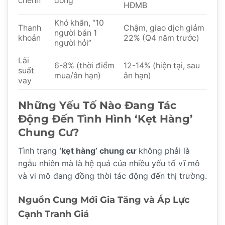
chênh
đồng
HĐMB
Khó khăn, “10
Thanh
Chậm, giao dịch giảm
người bán 1
khoản
22% (Q4 năm trước)
người hỏi”
Lãi
6-8% (thời điểm
12-14% (hiện tại, sau
suất
mua/ân hạn)
ân hạn)
vay
Những Yếu Tố Nào Đang Tác
Động Đến Tình Hình
‘Kẹt Hàng’
Chung Cư
?
Tình trạng
‘kẹt hàng’ chung cư
không phải là
ngẫu nhiên mà là hệ quả của nhiều yếu tố vĩ mô
và vi mô đang đồng thời tác động đến thị trường.
Nguồn Cung Mới Gia Tăng và Áp Lực
Cạnh Tranh Giá