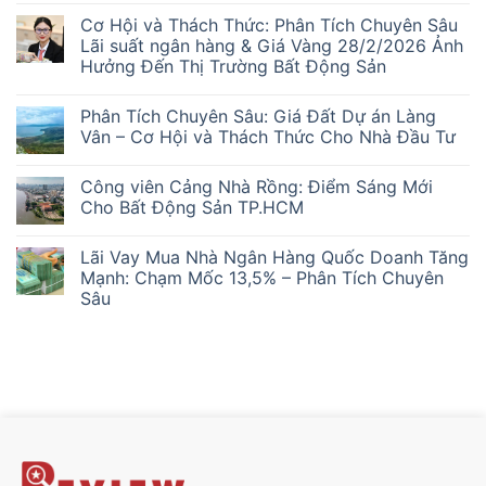
có
Cơ Hội và Thách Thức: Phân Tích Chuyên Sâu
bình
luận
Lãi suất ngân hàng & Giá Vàng 28/2/2026 Ảnh
ở
Hưởng Đến Thị Trường Bất Động Sản
Kẹt
Hàng
Không
Chung
có
Cư:
Phân Tích Chuyên Sâu: Giá Đất Dự án Làng
bình
Nhà
luận
Vân – Cơ Hội và Thách Thức Cho Nhà Đầu Tư
Đầu
ở
Tư
Cơ
Không
‘Lướt
Hội
có
Sóng’
Công viên Cảng Nhà Rồng: Điểm Sáng Mới
và
bình
Mắc
Thách
luận
Cho Bất Động Sản TP.HCM
Kẹt
Thức:
ở
Ra
Phân
Phân
Không
Sao?
Tích
Tích
có
Lãi Vay Mua Nhà Ngân Hàng Quốc Doanh Tăng
Chuyên
Chuyên
bình
Sâu
Sâu:
luận
Mạnh: Chạm Mốc 13,5% – Phân Tích Chuyên
Lãi
Giá
ở
Sâu
suất
Đất
Công
ngân
Dự
viên
Không
hàng
án
Cảng
có
&
Làng
Nhà
bình
Giá
Vân
Rồng:
luận
Vàng
–
Điểm
ở
28/2/2026
Cơ
Sáng
Lãi
Ảnh
Hội
Mới
Vay
Hưởng
và
Cho
Mua
Đến
Thách
Bất
Nhà
Thị
Thức
Động
Ngân
Trường
Cho
Sản
Hàng
Bất
Nhà
TP.HCM
Quốc
Động
Đầu