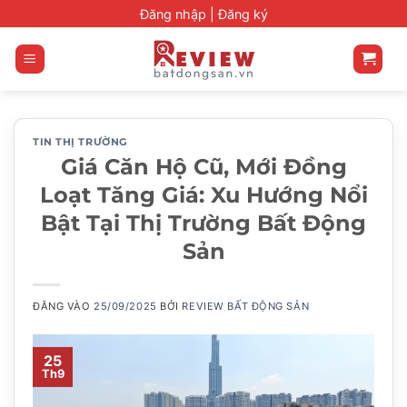
Bỏ
Đăng nhập |
Đăng ký
qua
nội
dung
TIN THỊ TRƯỜNG
Giá Căn Hộ Cũ, Mới Đồng
Loạt Tăng Giá: Xu Hướng Nổi
Bật Tại Thị Trường Bất Động
Sản
ĐĂNG VÀO
25/09/2025
BỞI
REVIEW BẤT ĐỘNG SẢN
25
Th9