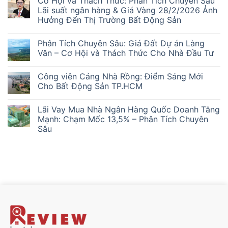
Cơ Hội và Thách Thức: Phân Tích Chuyên Sâu
bình
luận
Lãi suất ngân hàng & Giá Vàng 28/2/2026 Ảnh
ở
Hưởng Đến Thị Trường Bất Động Sản
Kẹt
Hàng
Không
Chung
có
Cư:
Phân Tích Chuyên Sâu: Giá Đất Dự án Làng
bình
Nhà
luận
Vân – Cơ Hội và Thách Thức Cho Nhà Đầu Tư
Đầu
ở
Tư
Cơ
Không
‘Lướt
Hội
có
Sóng’
Công viên Cảng Nhà Rồng: Điểm Sáng Mới
và
bình
Mắc
Thách
luận
Cho Bất Động Sản TP.HCM
Kẹt
Thức:
ở
Ra
Phân
Phân
Không
Sao?
Tích
Tích
có
Lãi Vay Mua Nhà Ngân Hàng Quốc Doanh Tăng
Chuyên
Chuyên
bình
Sâu
Sâu:
luận
Mạnh: Chạm Mốc 13,5% – Phân Tích Chuyên
Lãi
Giá
ở
Sâu
suất
Đất
Công
ngân
Dự
viên
Không
hàng
án
Cảng
có
&
Làng
Nhà
bình
Giá
Vân
Rồng:
luận
Vàng
–
Điểm
ở
28/2/2026
Cơ
Sáng
Lãi
Ảnh
Hội
Mới
Vay
Hưởng
và
Cho
Mua
Đến
Thách
Bất
Nhà
Thị
Thức
Động
Ngân
Trường
Cho
Sản
Hàng
Bất
Nhà
TP.HCM
Quốc
Động
Đầu
Doanh
Sản
Tư
Tăng