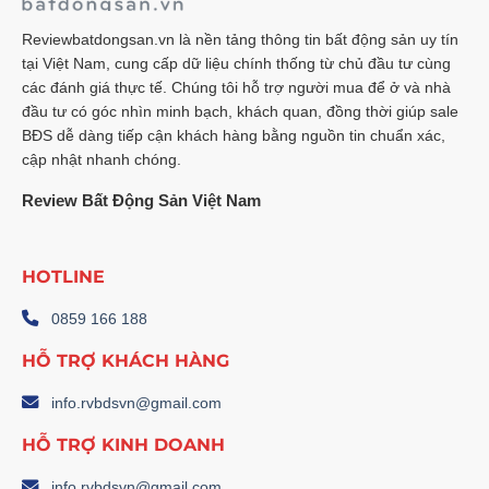
Mạnh:
Chạm
Mốc
Reviewbatdongsan.vn là nền tảng thông tin bất động sản uy tín
13,5%
tại Việt Nam, cung cấp dữ liệu chính thống từ chủ đầu tư cùng
–
Phân
các đánh giá thực tế. Chúng tôi hỗ trợ người mua để ở và nhà
Tích
Chuyên
đầu tư có góc nhìn minh bạch, khách quan, đồng thời giúp sale
Sâu
BĐS dễ dàng tiếp cận khách hàng bằng nguồn tin chuẩn xác,
cập nhật nhanh chóng.
Review Bất Động Sản Việt Nam
HOTLINE
0859 166 188
HỖ TRỢ KHÁCH HÀNG
info.rvbdsvn@gmail.com
HỖ TRỢ KINH DOANH
info.rvbdsvn@gmail.com