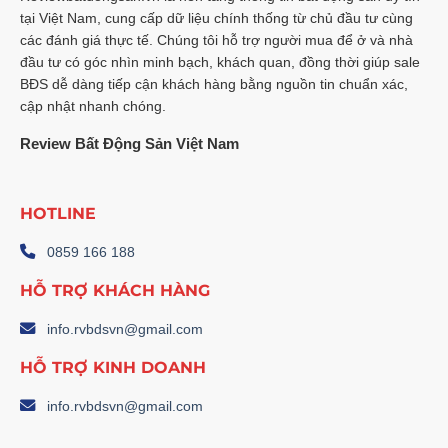
13,5%
tại Việt Nam, cung cấp dữ liệu chính thống từ chủ đầu tư cùng
–
Phân
các đánh giá thực tế. Chúng tôi hỗ trợ người mua để ở và nhà
Tích
Chuyên
đầu tư có góc nhìn minh bạch, khách quan, đồng thời giúp sale
Sâu
BĐS dễ dàng tiếp cận khách hàng bằng nguồn tin chuẩn xác,
cập nhật nhanh chóng.
Review Bất Động Sản Việt Nam
HOTLINE
0859 166 188
HỖ TRỢ KHÁCH HÀNG
info.rvbdsvn@gmail.com
HỖ TRỢ KINH DOANH
info.rvbdsvn@gmail.com