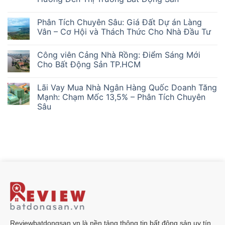
Hàng
Không
Chung
có
Cư:
Phân Tích Chuyên Sâu: Giá Đất Dự án Làng
bình
Nhà
luận
Vân – Cơ Hội và Thách Thức Cho Nhà Đầu Tư
Đầu
ở
Tư
Cơ
Không
‘Lướt
Hội
có
Sóng’
Công viên Cảng Nhà Rồng: Điểm Sáng Mới
và
bình
Mắc
Thách
luận
Cho Bất Động Sản TP.HCM
Kẹt
Thức:
ở
Ra
Phân
Phân
Không
Sao?
Tích
Tích
có
Lãi Vay Mua Nhà Ngân Hàng Quốc Doanh Tăng
Chuyên
Chuyên
bình
Sâu
Sâu:
luận
Mạnh: Chạm Mốc 13,5% – Phân Tích Chuyên
Lãi
Giá
ở
Sâu
suất
Đất
Công
ngân
Dự
viên
Không
hàng
án
Cảng
có
&
Làng
Nhà
bình
Giá
Vân
Rồng:
luận
Vàng
–
Điểm
ở
28/2/2026
Cơ
Sáng
Lãi
Ảnh
Hội
Mới
Vay
Hưởng
và
Cho
Mua
Đến
Thách
Bất
Nhà
Thị
Thức
Động
Ngân
Trường
Cho
Sản
Hàng
Bất
Nhà
TP.HCM
Quốc
Động
Đầu
Doanh
Sản
Tư
Tăng
Mạnh:
Chạm
Mốc
Reviewbatdongsan.vn là nền tảng thông tin bất động sản uy tín