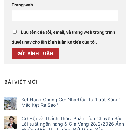
Trang web
Lưu tên của tôi, email, và trang web trong trình
duyệt này cho lần bình luận kế tiếp của tôi.
BÀI VIẾT MỚI
Kẹt Hàng Chung Cư: Nhà Đầu Tư ‘Lướt Sóng’
Mắc Kẹt Ra Sao?
Không
có
Cơ Hội và Thách Thức: Phân Tích Chuyên Sâu
bình
luận
Lãi suất ngân hàng & Giá Vàng 28/2/2026 Ảnh
ở
Hưởng Đến Thị Trường Bất Động Sản
Kẹt