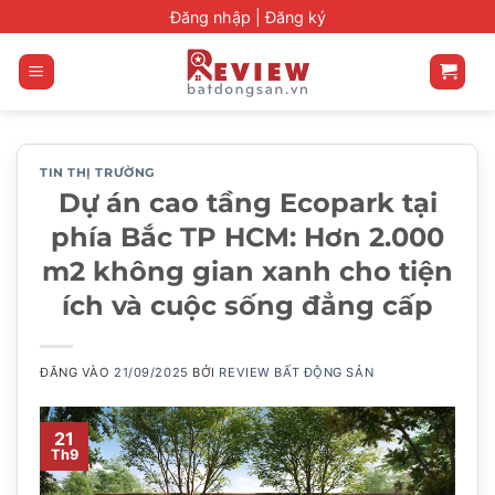
Bỏ
Đăng nhập |
Đăng ký
qua
nội
dung
TIN THỊ TRƯỜNG
Dự án cao tầng Ecopark tại
phía Bắc TP HCM: Hơn 2.000
m2 không gian xanh cho tiện
ích và cuộc sống đẳng cấp
ĐĂNG VÀO
21/09/2025
BỞI
REVIEW BẤT ĐỘNG SẢN
21
Th9