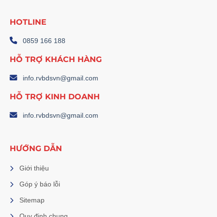
HOTLINE
0859 166 188
HỖ TRỢ KHÁCH HÀNG
info.rvbdsvn@gmail.com
HỖ TRỢ KINH DOANH
info.rvbdsvn@gmail.com
HƯỚNG DẪN
Giới thiệu
Góp ý báo lỗi
Sitemap
Quy định chung