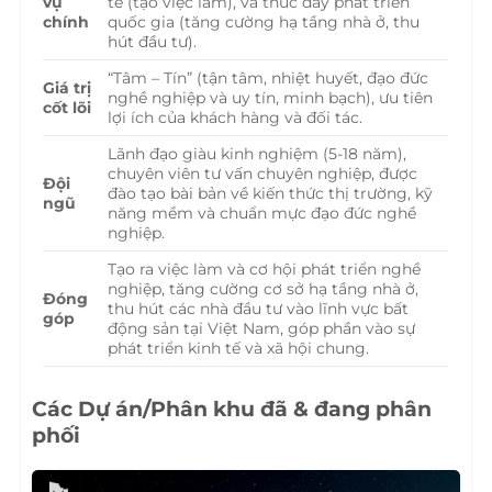
vụ
tế (tạo việc làm), và thúc đẩy phát triển
chính
quốc gia (tăng cường hạ tầng nhà ở, thu
hút đầu tư).
“Tâm – Tín” (tận tâm, nhiệt huyết, đạo đức
Giá trị
nghề nghiệp và uy tín, minh bạch), ưu tiên
cốt lõi
lợi ích của khách hàng và đối tác.
Lãnh đạo giàu kinh nghiệm (5-18 năm),
chuyên viên tư vấn chuyên nghiệp, được
Đội
đào tạo bài bản về kiến thức thị trường, kỹ
ngũ
năng mềm và chuẩn mực đạo đức nghề
nghiệp.
Tạo ra việc làm và cơ hội phát triển nghề
nghiệp, tăng cường cơ sở hạ tầng nhà ở,
Đóng
thu hút các nhà đầu tư vào lĩnh vực bất
góp
động sản tại Việt Nam, góp phần vào sự
phát triển kinh tế và xã hội chung.
Các Dự án/Phân khu đã & đang phân
phối