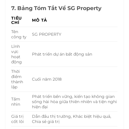
7. Bảng Tóm Tắt Về SG Property
TIÊU
MÔ TẢ
CHÍ
Tên
SG PROPERTY
công ty
Lĩnh
vực
Phát triển dự án bất động sản
hoạt
động
Thời
điểm
Cuối năm 2018
thành
lập
Phát triển bền vững, kiến tạo không gian
Tầm
sống hài hòa giữa thiên nhiên và tiện nghi
nhìn
hiện đại
Giá trị
Dẫn đầu thị trường, Khác biệt hiệu quả,
cốt lõi
Chia sẻ giá trị