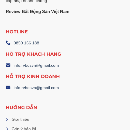
cập nhật nhanh chóng.
Review Bất Động Sản Việt Nam
HOTLINE
0859 166 188
HỖ TRỢ KHÁCH HÀNG
info.rvbdsvn@gmail.com
HỖ TRỢ KINH DOANH
info.rvbdsvn@gmail.com
HƯỚNG DẪN
Giới thiệu
Góp ý báo lỗi