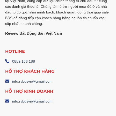
tại Việt Nam, cung cấp dữ liệu chính thống từ chủ đầu tư cùng
các đánh giá thực tế. Chúng tôi hỗ trợ người mua để ở và nhà
đầu tư có góc nhìn minh bạch, khách quan, đồng thời giúp sale
BĐS dễ dàng tiếp cận khách hàng bằng nguồn tin chuẩn xác,
cập nhật nhanh chóng.
Review Bất Động Sản Việt Nam
HOTLINE
0859 166 188
HỖ TRỢ KHÁCH HÀNG
info.rvbdsvn@gmail.com
HỖ TRỢ KINH DOANH
info.rvbdsvn@gmail.com