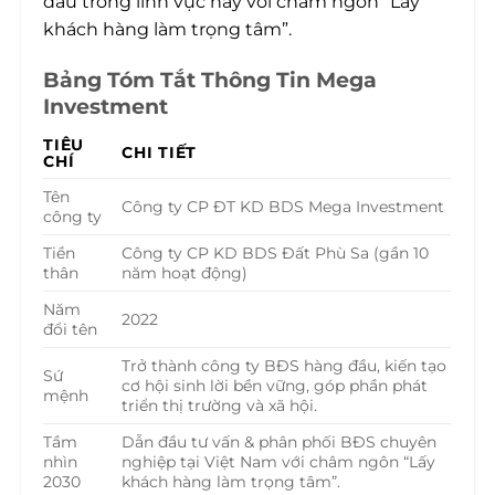
đầu trong lĩnh vực này với châm ngôn “Lấy
khách hàng làm trọng tâm”.
Bảng Tóm Tắt Thông Tin Mega
Investment
TIÊU
CHI TIẾT
CHÍ
Tên
Công ty CP ĐT KD BDS Mega Investment
công ty
Tiền
Công ty CP KD BDS Đất Phù Sa (gần 10
thân
năm hoạt động)
Năm
2022
đổi tên
Trở thành công ty BĐS hàng đầu, kiến tạo
Sứ
cơ hội sinh lời bền vững, góp phần phát
mệnh
triển thị trường và xã hội.
Tầm
Dẫn đầu tư vấn & phân phối BĐS chuyên
nhìn
nghiệp tại Việt Nam với châm ngôn “Lấy
2030
khách hàng làm trọng tâm”.