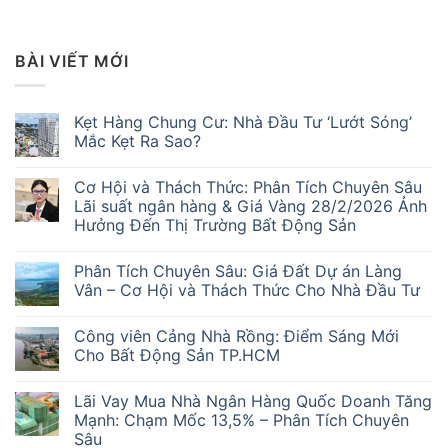
BÀI VIẾT MỚI
Kẹt Hàng Chung Cư: Nhà Đầu Tư ‘Lướt Sóng’
Mắc Kẹt Ra Sao?
Không
có
Cơ Hội và Thách Thức: Phân Tích Chuyên Sâu
bình
luận
Lãi suất ngân hàng & Giá Vàng 28/2/2026 Ảnh
ở
Hưởng Đến Thị Trường Bất Động Sản
Kẹt
Hàng
Không
Chung
có
Cư:
Phân Tích Chuyên Sâu: Giá Đất Dự án Làng
bình
Nhà
luận
Vân – Cơ Hội và Thách Thức Cho Nhà Đầu Tư
Đầu
ở
Tư
Cơ
Không
‘Lướt
Hội
có
Sóng’
Công viên Cảng Nhà Rồng: Điểm Sáng Mới
và
bình
Mắc
Thách
luận
Cho Bất Động Sản TP.HCM
Kẹt
Thức:
ở
Ra
Phân
Phân
Không
Sao?
Tích
Tích
có
Lãi Vay Mua Nhà Ngân Hàng Quốc Doanh Tăng
Chuyên
Chuyên
bình
Sâu
Sâu:
luận
Mạnh: Chạm Mốc 13,5% – Phân Tích Chuyên
Lãi
Giá
ở
Sâu
suất
Đất
Công