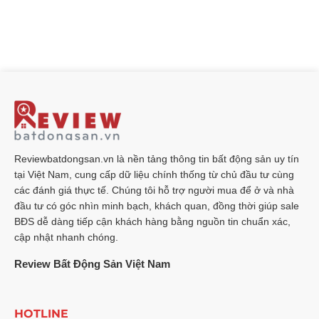
ngân
Dự
viên
Không
hàng
án
Cảng
có
&
Làng
Nhà
bình
Giá
Vân
Rồng:
luận
Vàng
–
Điểm
ở
28/2/2026
Cơ
Sáng
Lãi
Ảnh
Hội
Mới
Vay
Hưởng
và
Cho
Mua
Đến
Thách
Bất
Nhà
Thị
Thức
Động
Ngân
Trường
Cho
Sản
Hàng
Bất
Nhà
TP.HCM
Quốc
Động
Đầu
Doanh
Sản
Tư
Tăng
Mạnh:
Chạm
Mốc
Reviewbatdongsan.vn là nền tảng thông tin bất động sản uy tín
13,5%
tại Việt Nam, cung cấp dữ liệu chính thống từ chủ đầu tư cùng
–
Phân
các đánh giá thực tế. Chúng tôi hỗ trợ người mua để ở và nhà
Tích
Chuyên
đầu tư có góc nhìn minh bạch, khách quan, đồng thời giúp sale
Sâu
BĐS dễ dàng tiếp cận khách hàng bằng nguồn tin chuẩn xác,
cập nhật nhanh chóng.
Review Bất Động Sản Việt Nam
HOTLINE