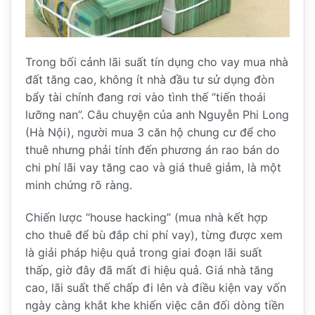
Trong bối cảnh lãi suất tín dụng cho vay mua nhà
đất tăng cao, không ít nhà đầu tư sử dụng đòn
bẩy tài chính đang rơi vào tình thế “tiến thoái
lưỡng nan”. Câu chuyện của anh Nguyễn Phi Long
(Hà Nội), người mua 3 căn hộ chung cư để cho
thuê nhưng phải tính đến phương án rao bán do
chi phí lãi vay tăng cao và giá thuê giảm, là một
minh chứng rõ ràng.
Chiến lược “house hacking” (mua nhà kết hợp
cho thuê để bù đắp chi phí vay), từng được xem
là giải pháp hiệu quả trong giai đoạn lãi suất
thấp, giờ đây đã mất đi hiệu quả. Giá nhà tăng
cao, lãi suất thế chấp đi lên và điều kiện vay vốn
ngày càng khắt khe khiến việc cân đối dòng tiền