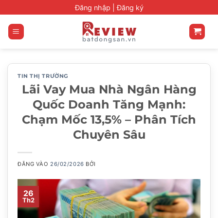
Bỏ
Đăng nhập |
Đăng ký
qua
nội
dung
TIN THỊ TRƯỜNG
Lãi Vay Mua Nhà Ngân Hàng
Quốc Doanh Tăng Mạnh:
Chạm Mốc 13,5% – Phân Tích
Chuyên Sâu
ĐĂNG VÀO
26/02/2026
BỞI
26
Th2